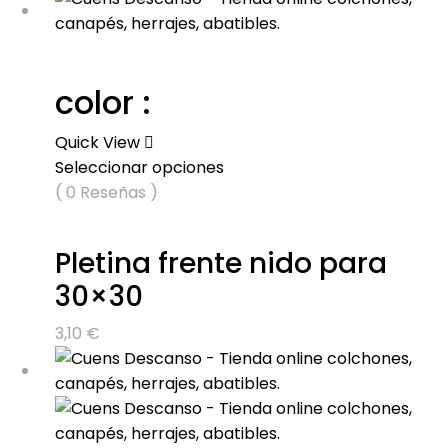
color :
Quick View
Seleccionar opciones
( 0 Reseñas )
Pletina frente nido para
30×30
3,10
€