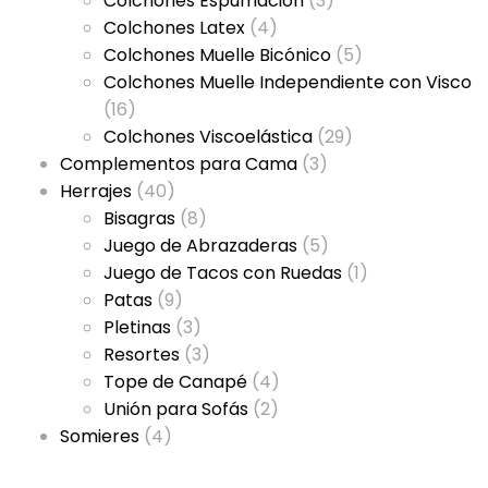
Colchones Espumación
(3)
Colchones Latex
(4)
Colchones Muelle Bicónico
(5)
Colchones Muelle Independiente con Visco
(16)
Colchones Viscoelástica
(29)
Complementos para Cama
(3)
Herrajes
(40)
Bisagras
(8)
Juego de Abrazaderas
(5)
Juego de Tacos con Ruedas
(1)
Patas
(9)
Pletinas
(3)
Resortes
(3)
Tope de Canapé
(4)
Unión para Sofás
(2)
Somieres
(4)