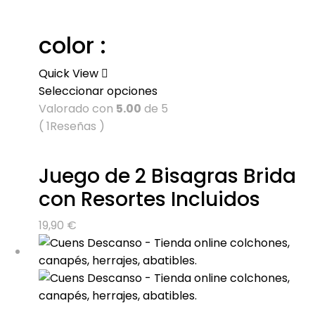
color :
Quick View
Seleccionar opciones
Valorado con
5.00
de 5
( 1Reseñas )
Juego de 2 Bisagras Brida
con Resortes Incluidos
19,90
€