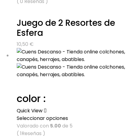
( 0 Reseñas )
Juego de 2 Resortes de
Esfera
10,50
€
color :
Quick View
Seleccionar opciones
Valorado con
5.00
de 5
( 1Reseñas )