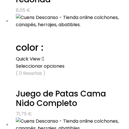
8,05
€
color :
Quick View
Seleccionar opciones
( 0 Reseñas )
Juego de Patas Cama
Nido Completo
71,75
€