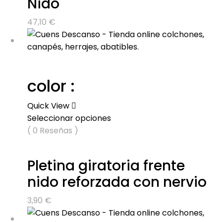
Nido
47,10
€
color :
Quick View
Seleccionar opciones
( 0 Reseñas )
Pletina giratoria frente
nido reforzada con nervio
3,90
€