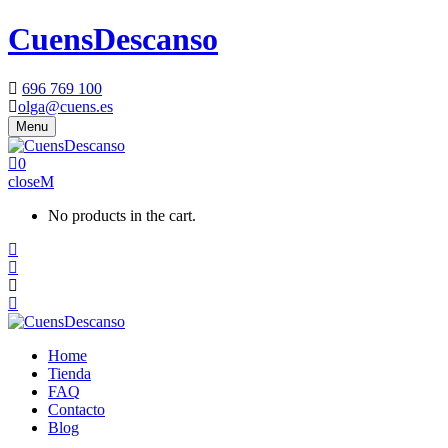
CuensDescanso
696 769 100
olga@cuens.es
Menu
0
close
No products in the cart.
Home
Tienda
FAQ
Contacto
Blog