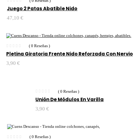
( 0 Reseñas )
Juego 2 Patas Abatible Nido
47,10
€
( 0 Reseñas )
Pletina Giratoria Frente Nido Reforzada Con Nervio
3,90
€
( 0 Reseñas )
Unión De Módulos En Varilla
3,90
€
( 0 Reseñas )