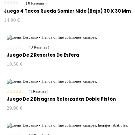
( 0 Reseñas )
Juego 4 Tacos Rueda Somier Nido (Bajo) 30 X 30 Mm
14,90
€
( 0 Reseñas )
Juego De 2 Resortes De Esfera
10,50
€
( 1Reseñas )
Valorado con
Juego De 2 Bisagras Reforzadas Doble Pistón
5.00
de 5
29,90
€