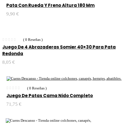
Pata Con Rueda Y Freno Altura 180 Mm
9,90
€
( 0 Reseñas )
Juego De 4 Abrazaderas Somier 40×30 Para Pata
Redonda
8,05
€
( 0 Reseñas )
Juego De Patas Cama Nido Completo
71,75
€