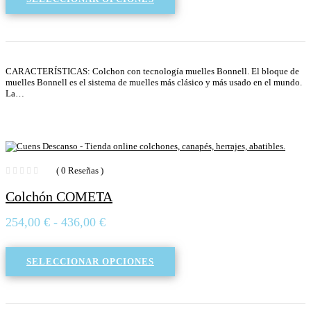
desde
460,00 €
hasta
874,00 €
CARACTERÍSTICAS: Colchon con tecnología muelles Bonnell. El bloque de
muelles Bonnell es el sistema de muelles más clásico y más usado en el mundo.
La…
( 0 Reseñas )
Colchón COMETA
Rango
254,00
€
-
436,00
€
de
precios:
SELECCIONAR OPCIONES
desde
254,00 €
hasta