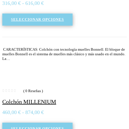
Rango
316,00
€
-
616,00
€
de
precios:
SELECCIONAR OPCIONES
desde
316,00 €
hasta
616,00 €
CARACTERÍSTICAS: Colchón con tecnología muelles Bonnell. El bloque de
muelles Bonnell es el sistema de muelles más clásico y más usado en el mundo.
La…
( 0 Reseñas )
Colchón MILLENIUM
Rango
460,00
€
-
874,00
€
de
precios:
SELECCIONAR OPCIONES