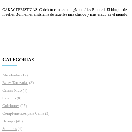
436,00 €
CARACTERÍSTICAS: Colchón con tecnología muelles Bonnell. El bloque de
muelles Bonnell es el sistema de muelles más clásico y más usado en el mundo.
La…
CATEGORÍAS
Almohadas
(17)
Bases Tapizadas
(3)
Camas Nido
(4)
Canapés
(8)
Colchones
(67)
Complementos para Cama
(3)
Herrajes
(40)
Somieres
(4)