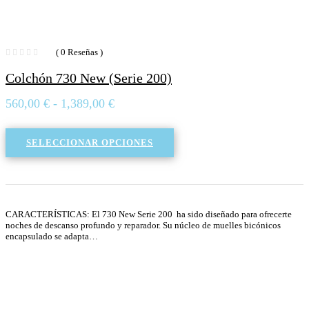
( 0 Reseñas )
Colchón 730 New (Serie 200)
Rango
560,00
€
-
1,389,00
€
de
precios:
SELECCIONAR OPCIONES
desde
560,00 €
hasta
1,389,00 €
CARACTERÍSTICAS: El 730 New Serie 200 ha sido diseñado para ofrecerte
noches de descanso profundo y reparador. Su núcleo de muelles bicónicos
encapsulado se adapta…