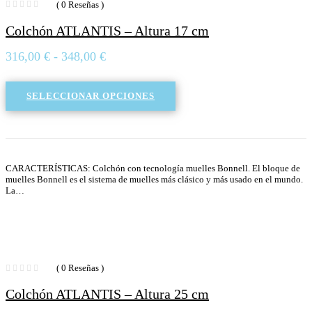
( 0 Reseñas )
Colchón ATLANTIS – Altura 17 cm
Rango
316,00
€
-
348,00
€
de
precios:
SELECCIONAR OPCIONES
desde
316,00 €
hasta
348,00 €
CARACTERÍSTICAS: Colchón con tecnología muelles Bonnell. El bloque de
muelles Bonnell es el sistema de muelles más clásico y más usado en el mundo.
La…
( 0 Reseñas )
Colchón ATLANTIS – Altura 25 cm