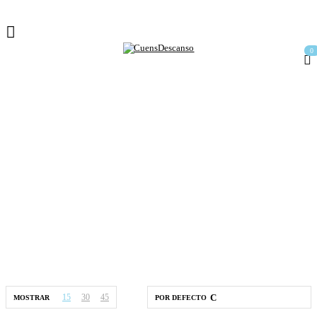
0
Colchones Muelle
Bicónico
Home
Colchones
Colchones Muelle Bicónico
15
30
45
MOSTRAR
POR DEFECTO