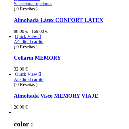
Seleccionar opciones
( 0 Reseñas )
Almohada Látex CONFORT LATEX
Rango
88,00
€
-
169,00
€
de
Quick View
precios:
Añadir al carrito
desde
( 0 Reseñas )
88,00 €
hasta
Collarín MEMORY
169,00 €
32,00
€
Quick View
Añadir al carrito
( 0 Reseñas )
Almohada Visco MEMORY VIAJE
28,00
€
color :