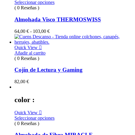
Seleccionar opciones
( 0 Reseñas )
Almohada Visco THERMOSWISS
Rango
64,00
€
-
103,00
€
de
precios:
desde
Quick View
64,00 €
Añadir al carrito
hasta
( 0 Reseñas )
103,00 €
Cojín de Lectura y Gaming
82,00
€
color :
Quick View
Seleccionar opciones
( 0 Reseñas )
Almohada de Fibra MIRACLE