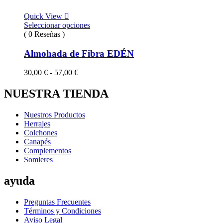
54,00 €
hasta
Quick View
95,00 €
Seleccionar opciones
( 0 Reseñas )
Almohada de Fibra EDÉN
Rango
30,00
€
-
57,00
€
de
precios:
NUESTRA TIENDA
desde
30,00 €
Nuestros Productos
hasta
Herrajes
57,00 €
Colchones
Canapés
Complementos
Somieres
ayuda
Preguntas Frecuentes
Términos y Condiciones
Aviso Legal