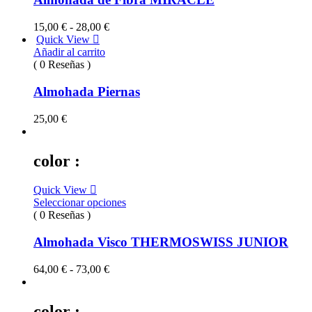
Rango
15,00
€
-
28,00
€
de
Quick View
precios:
Añadir al carrito
desde
( 0 Reseñas )
15,00 €
hasta
Almohada Piernas
28,00 €
25,00
€
color :
Quick View
Seleccionar opciones
( 0 Reseñas )
Almohada Visco THERMOSWISS JUNIOR
Rango
64,00
€
-
73,00
€
de
precios:
desde
color :