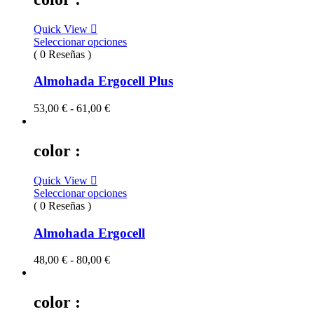
64,00 €
hasta
Quick View
73,00 €
Seleccionar opciones
( 0 Reseñas )
Almohada Ergocell Plus
Rango
53,00
€
-
61,00
€
de
precios:
desde
color :
53,00 €
hasta
Quick View
61,00 €
Seleccionar opciones
( 0 Reseñas )
Almohada Ergocell
Rango
48,00
€
-
80,00
€
de
precios:
desde
color :
48,00 €