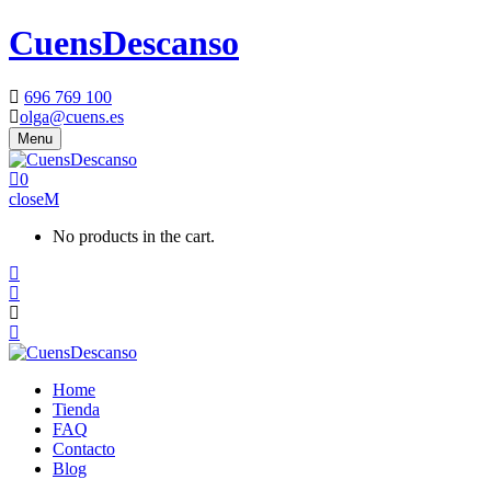
CuensDescanso
696 769 100
olga@cuens.es
Menu
0
close
No products in the cart.
Home
Tienda
FAQ
Contacto
Blog