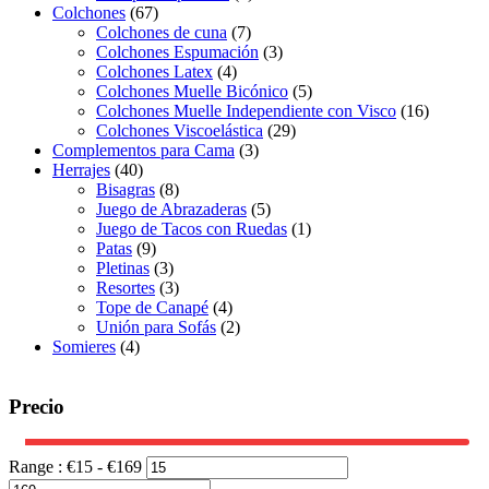
Colchones
(67)
Colchones de cuna
(7)
Colchones Espumación
(3)
Colchones Latex
(4)
Colchones Muelle Bicónico
(5)
Colchones Muelle Independiente con Visco
(16)
Colchones Viscoelástica
(29)
Complementos para Cama
(3)
Herrajes
(40)
Bisagras
(8)
Juego de Abrazaderas
(5)
Juego de Tacos con Ruedas
(1)
Patas
(9)
Pletinas
(3)
Resortes
(3)
Tope de Canapé
(4)
Unión para Sofás
(2)
Somieres
(4)
Precio
Range :
€
15
- €
169