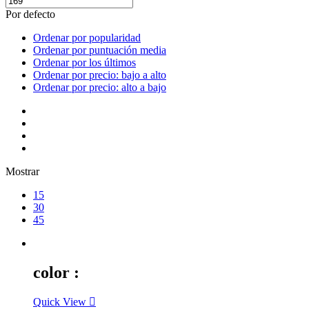
Por defecto
Ordenar por popularidad
Ordenar por puntuación media
Ordenar por los últimos
Ordenar por precio: bajo a alto
Ordenar por precio: alto a bajo
Mostrar
15
30
45
color :
Quick View