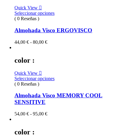
Quick View
Seleccionar opciones
( 0 Reseñas )
Almohada Visco ERGOVISCO
Rango
44,00
€
-
80,00
€
de
precios:
desde
color :
44,00 €
hasta
Quick View
80,00 €
Seleccionar opciones
( 0 Reseñas )
Almohada Visco MEMORY COOL
SENSITIVE
Rango
54,00
€
-
95,00
€
de
precios:
desde
color :