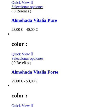
Quick View
29,00 €
Seleccionar opciones
( 0 Reseñas )
Almohada Vitalia Pure
Rango
23,00
€
-
40,00
€
de
precios:
desde
color :
23,00 €
hasta
Quick View
40,00 €
Seleccionar opciones
( 0 Reseñas )
Almohada Vitalia Forte
Rango
29,00
€
-
53,00
€
de
precios:
desde
color :
29,00 €
hasta
Quick View
53,00 €