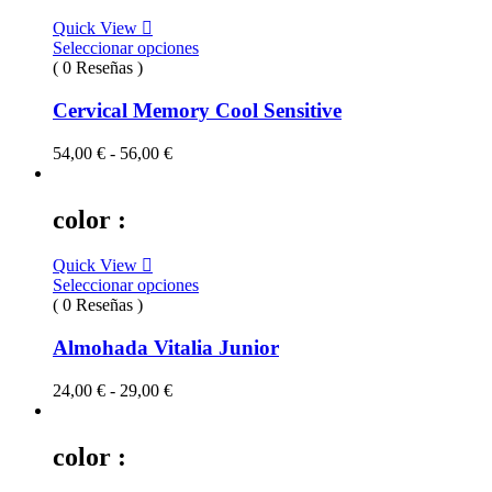
hasta
Quick View
80,00 €
Seleccionar opciones
( 0 Reseñas )
Cervical Memory Cool Sensitive
Rango
54,00
€
-
56,00
€
de
precios:
desde
color :
54,00 €
hasta
Quick View
56,00 €
Seleccionar opciones
( 0 Reseñas )
Almohada Vitalia Junior
Rango
24,00
€
-
29,00
€
de
precios:
desde
color :
24,00 €
hasta