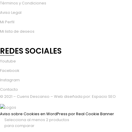
Términos y Condiciones
Aviso Legal
Mi Perfil
Mi lista de deseos
REDES SOCIALES
Youtube
Facebook
Instagram
Contacto
© 2021 – Cuens Descanso – Web diseñada por:
Espacio SEO
Aviso sobre Cookies en WordPress por Real Cookie Banner
Selecciona al menos 2 productos
para comparar