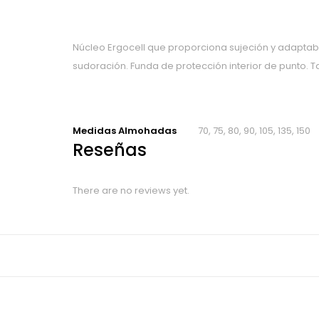
Núcleo Ergocell que proporciona sujeción y adaptabil
sudoración. Funda de protección interior de punto. Tal
Medidas Almohadas
70, 75, 80, 90, 105, 135, 150
Reseñas
There are no reviews yet.