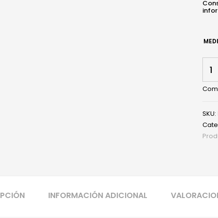
Cons
info
MED
Alm
Ergo
cant
Com
SKU:
Cate
Prod
IPCIÓN
INFORMACIÓN ADICIONAL
VALORACION