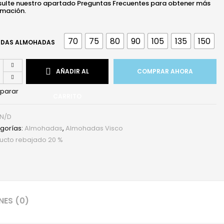
ulte nuestro apartado
Preguntas Frecuentes
para obtener más
rmación.
70
75
80
90
105
135
150
IDAS ALMOHADAS
ohada
AÑADIR AL
COMPRAR AHORA
cell
idad
parar
CARRITO
N/D
gorías:
Almohadas
,
Almohadas Visco
ucto rebajado 20 %
ES (0)