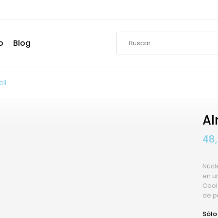
o
Blog
ll
Al
48
Núcl
en u
Cool
de pu
Sólo