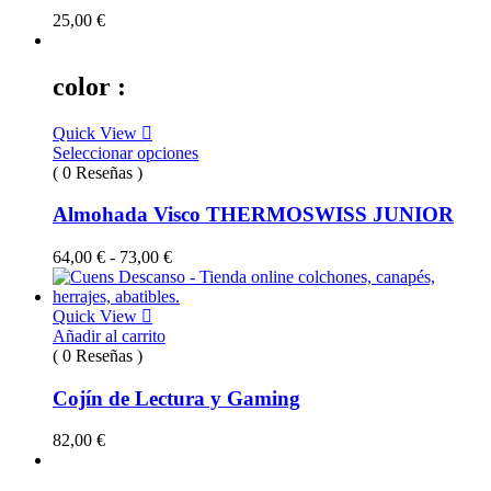
25,00
€
color :
Quick View
Seleccionar opciones
( 0 Reseñas )
Almohada Visco THERMOSWISS JUNIOR
Rango
64,00
€
-
73,00
€
de
precios:
desde
Quick View
64,00 €
Añadir al carrito
hasta
( 0 Reseñas )
73,00 €
Cojín de Lectura y Gaming
82,00
€