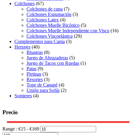
Colchones
(67)
Colchones de cuna
(7)
Colchones Espumación
(3)
Colchones Latex
(4)
Colchones Muelle Bicónico
(5)
Colchones Muelle Independiente con Visco
(16)
Colchones Viscoelástica
(29)
Complementos para Cama
(3)
Herrajes
(40)
Bisagras
(8)
Juego de Abrazaderas
(5)
Juego de Tacos con Ruedas
(1)
Patas
(9)
Pletinas
(3)
Resortes
(3)
Tope de Canapé
(4)
Unión para Sofás
(2)
Somieres
(4)
Precio
Range :
€
15
- €
169