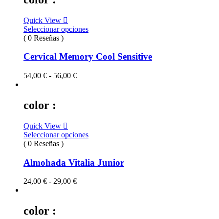
48,00 €
hasta
Quick View
80,00 €
Seleccionar opciones
( 0 Reseñas )
Cervical Memory Cool Sensitive
Rango
54,00
€
-
56,00
€
de
precios:
desde
color :
54,00 €
hasta
Quick View
56,00 €
Seleccionar opciones
( 0 Reseñas )
Almohada Vitalia Junior
Rango
24,00
€
-
29,00
€
de
precios:
desde
color :
24,00 €