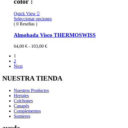
color :
54,00 €
hasta
Quick View
95,00 €
Seleccionar opciones
( 0 Reseñas )
Almohada Visco THERMOSWISS
Rango
64,00
€
-
103,00
€
de
1
precios:
2
desde
Next
64,00 €
hasta
103,00 €
NUESTRA TIENDA
Nuestros Productos
Herrajes
Colchones
Canapés
Complementos
Somieres