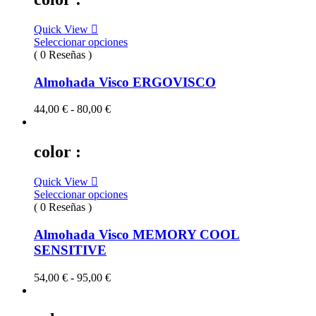
Quick View
Seleccionar opciones
( 0 Reseñas )
Almohada Visco ERGOVISCO
Rango
44,00
€
-
80,00
€
de
precios:
desde
color :
44,00 €
hasta
Quick View
80,00 €
Seleccionar opciones
( 0 Reseñas )
Almohada Visco MEMORY COOL
SENSITIVE
Rango
54,00
€
-
95,00
€
de
precios:
desde