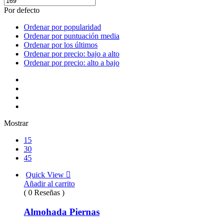
Por defecto
Ordenar por popularidad
Ordenar por puntuación media
Ordenar por los últimos
Ordenar por precio: bajo a alto
Ordenar por precio: alto a bajo
Mostrar
15
30
45
Quick View
Añadir al carrito
( 0 Reseñas )
Almohada Piernas