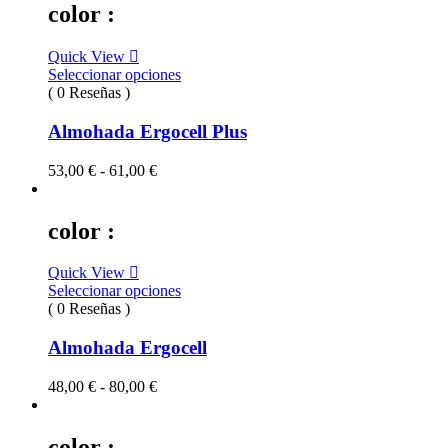
color :
Quick View
Seleccionar opciones
( 0 Reseñas )
Almohada Ergocell Plus
Rango
53,00
€
-
61,00
€
de
precios:
desde
color :
53,00 €
hasta
Quick View
61,00 €
Seleccionar opciones
( 0 Reseñas )
Almohada Ergocell
Rango
48,00
€
-
80,00
€
de
precios:
desde
color :