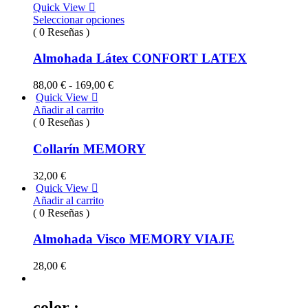
Quick View
53,00 €
Seleccionar opciones
( 0 Reseñas )
Almohada Látex CONFORT LATEX
Rango
88,00
€
-
169,00
€
de
Quick View
precios:
Añadir al carrito
desde
( 0 Reseñas )
88,00 €
hasta
Collarín MEMORY
169,00 €
32,00
€
Quick View
Añadir al carrito
( 0 Reseñas )
Almohada Visco MEMORY VIAJE
28,00
€
color :