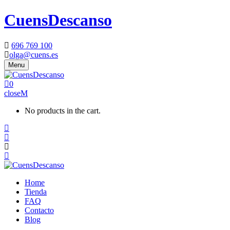
CuensDescanso
696 769 100
olga@cuens.es
Menu
0
close
No products in the cart.
Home
Tienda
FAQ
Contacto
Blog