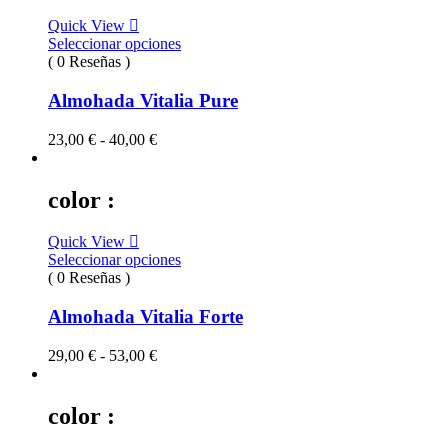
hasta
Quick View
29,00 €
Seleccionar opciones
( 0 Reseñas )
Almohada Vitalia Pure
Rango
23,00
€
-
40,00
€
de
precios:
desde
color :
23,00 €
hasta
Quick View
40,00 €
Seleccionar opciones
( 0 Reseñas )
Almohada Vitalia Forte
Rango
29,00
€
-
53,00
€
de
precios:
desde
color :
29,00 €
hasta