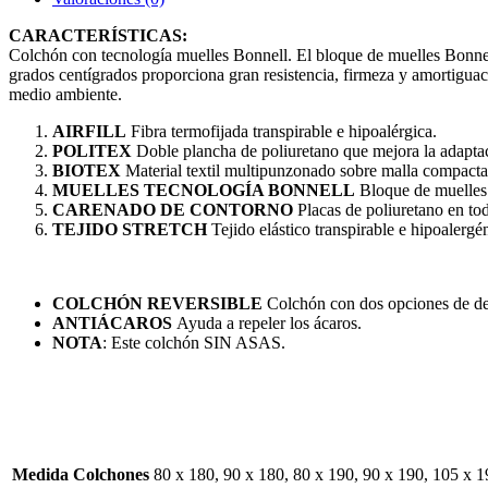
CARACTERÍSTICAS:
Colchón con tecnología muelles Bonnell. El bloque de muelles Bonnell
grados centígrados proporciona gran resistencia, firmeza y amortiguaci
medio ambiente.
AIRFILL
Fibra termofijada transpirable e hipoalérgica.
POLITEX
Doble plancha de poliuretano que mejora la adaptac
BIOTEX
Material textil multipunzonado sobre malla compacta
MUELLES TECNOLOGÍA BONNELL
Bloque de muelles b
CARENADO DE CONTORNO
Placas de poliuretano en tod
TEJIDO STRETCH
Tejido elástico transpirable e hipoalergén
COLCHÓN REVERSIBLE
Colchón con dos opciones de de
ANTIÁCAROS
Ayuda a repeler los ácaros.
NOTA
: Este colchón SIN ASAS.
Medida Colchones
80 x 180, 90 x 180, 80 x 190, 90 x 190, 105 x 1