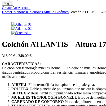
Create An Account
Home
Colchones
Colchones Muelle Bicónico
Colchón ATLANTIS – Al
Colchón ATLANTIS – Altura 1
Rango
316,00
€
-
348,00
€
de
CARACTERÍSTICAS:
precios:
Colchón con tecnología muelles Bonnell. El bloque de muelles Bonnell
desde
grados centígrados proporciona gran resistencia, firmeza y amortiguaci
316,00 €
medio ambiente.
hasta
348,00 €
AIRFILL
Fibra termofijada transpirable e hipoalérgica.
POLITEX
Doble plancha de poliuretano que mejora la adaptac
BIOTEX
Material textil multipunzonado sobre malla compacta
MUELLES TECNOLOGÍA BONNELL
Bloque de muelles b
CARENADO DE CONTORNO
Placas de poliuretano en tod
TEJIDO STRETCH
Tejido elástico transpirable e hipoalergén