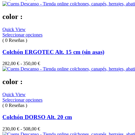
de
precios:
desde
color :
660,00 €
hasta
Quick View
1,340,00 €
Seleccionar opciones
( 0 Reseñas )
Colchón ERGOTEC Alt. 15 cm (sin asas)
Rango
282,00
€
-
350,00
€
de
precios:
desde
color :
282,00 €
hasta
Quick View
350,00 €
Seleccionar opciones
( 0 Reseñas )
Colchón DORSO Alt. 20 cm
Rango
230,00
€
-
508,00
€
de