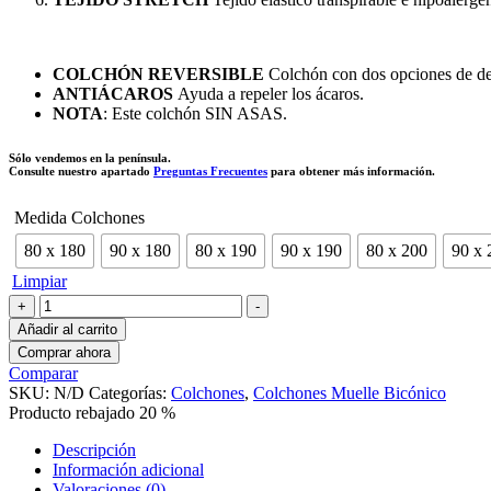
COLCHÓN REVERSIBLE
Colchón con dos opciones de de
ANTIÁCAROS
Ayuda a repeler los ácaros.
NOTA
: Este colchón SIN ASAS.
Sólo vendemos en la península.
Consulte nuestro apartado
Preguntas Frecuentes
para obtener más información.
Medida Colchones
80 x 180
90 x 180
80 x 190
90 x 190
80 x 200
90 x 
Limpiar
Colchón
+
-
ATLANTIS
Añadir al carrito
-
Comprar ahora
Altura
Comparar
17
SKU:
N/D
Categorías:
Colchones
,
Colchones Muelle Bicónico
cm
Producto rebajado 20 %
cantidad
Descripción
Información adicional
Valoraciones (0)