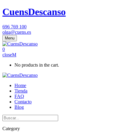
CuensDescanso
696 769 100
olga@cuens.es
Menu
0
close
No products in the cart.
Home
Tienda
FAQ
Contacto
Blog
Category