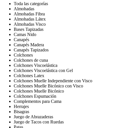
Toda las categorías
Almohadas
Almohadas Fibra
Almohadas Látex
Almohadas Visco
Bases Tapizadas
Camas Nido
Canapés
Canapés Madera
Canapés Tapizados
Colchones
Colchones de cuna
Colchones Viscoelástica
Colchones Viscoelástica con Gel
Colchones Latex
Colchones Muelle Independiente con Visco
Colchones Muelle Bicónico con Visco
Colchones Muelle Bicónico
Colchones Espumación
Complementos para Cama
Herrajes
Bisagras
Juego de Abrazaderas
Juego de Tacos con Ruedas
Patas