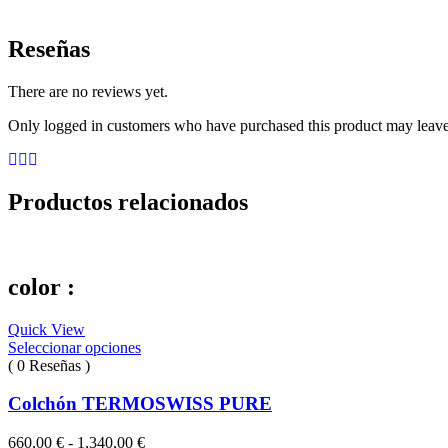
Reseñas
There are no reviews yet.
Only logged in customers who have purchased this product may leave
Productos relacionados
color :
Quick View
Seleccionar opciones
( 0 Reseñas )
Colchón TERMOSWISS PURE
Rango
660,00
€
-
1,340,00
€