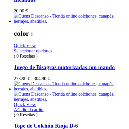
20,90
€
color :
Quick View
Seleccionar opciones
( 0 Reseñas )
Juego de Bisagras motorizadas con mando
Rango
273,90
€
-
304,90
€
de
precios:
desde
273,90 €
hasta
Quick View
304,90 €
Añadir al carrito
( 0 Reseñas )
Tope de Colchón Rioja D-6