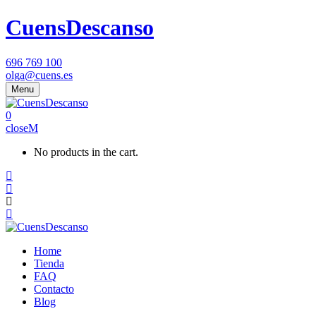
CuensDescanso
696 769 100
olga@cuens.es
Menu
0
close
No products in the cart.
Home
Tienda
FAQ
Contacto
Blog