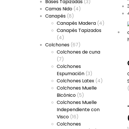
Bases Tapizadas
(3)
Camas Nido
(4)
Canapés
(8)
Canapés Madera
(4)
Canapés Tapizados
(4)
Colchones
(67)
Colchones de cuna
(7)
Colchones
Espumación
(3)
Colchones Latex
(4)
Colchones Muelle
Bicónico
(5)
Colchones Muelle
Independiente con
Visco
(16)
Colchones