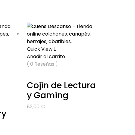
Quick View
Añadir al carrito
( 0 Reseñas )
Cojín de Lectura
y Gaming
82,00
€
ry
go