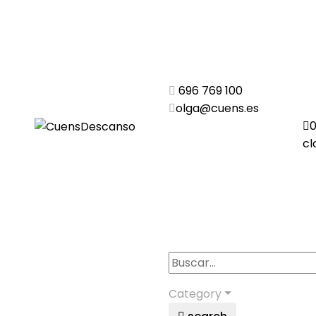
696 769 100
olga@cuens.es
cl
Category