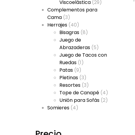
Viscoelástica
(29)
Complementos para
Cama
(3)
Herrajes
(40)
Bisagras
(8)
Juego de
Abrazaderas
(5)
Juego de Tacos con
Ruedas
(1)
Patas
(9)
Pletinas
(3)
Resortes
(3)
Tope de Canapé
(4)
Unión para Sofás
(2)
Somieres
(4)
Precio