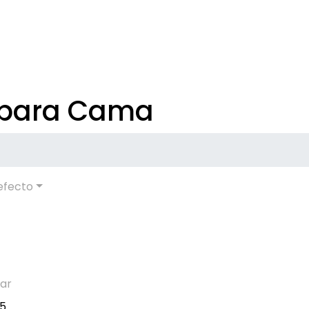
para Cama
efecto
ar
15