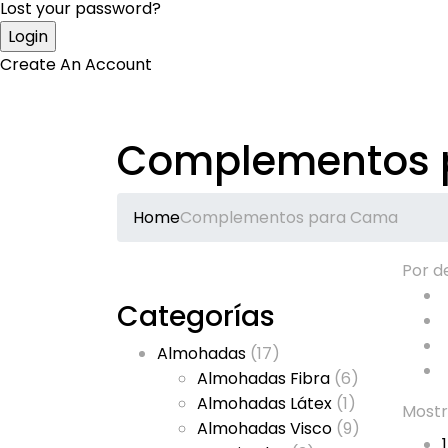
Lost your password?
Create An Account
Complementos 
Home
Complementos para Cama
Por d
Categorías
Almohadas
(17)
Almohadas Fibra
(6)
Almohadas Látex
(1)
Mostr
Almohadas Visco
(9)