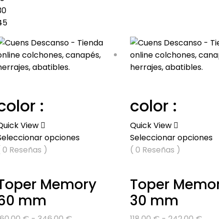
30
45
color :
color :
Quick View
Quick View
Seleccionar opciones
Seleccionar opciones
( 0 Reseñas )
( 0 Reseñas )
Toper Memory
Toper Memo
60 mm
30 mm
Rango
Ran
160,00
€
-
346,00
€
118,00
€
-
242,00
€