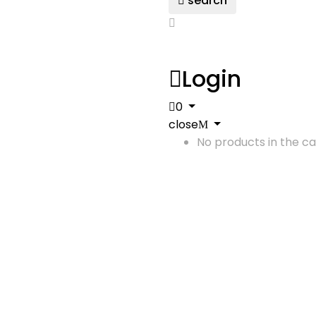
search
Login
0
close
No products in the ca