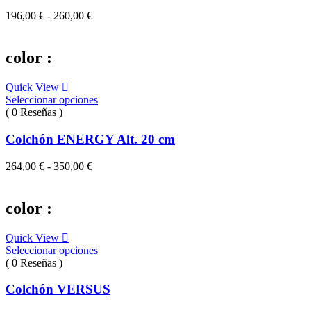
Rango
196,00
€
-
260,00
€
de
precios:
desde
color :
196,00 €
hasta
Quick View
260,00 €
Seleccionar opciones
( 0 Reseñas )
Colchón ENERGY Alt. 20 cm
Rango
264,00
€
-
350,00
€
de
precios:
desde
color :
264,00 €
hasta
Quick View
350,00 €
Seleccionar opciones
( 0 Reseñas )
Colchón VERSUS