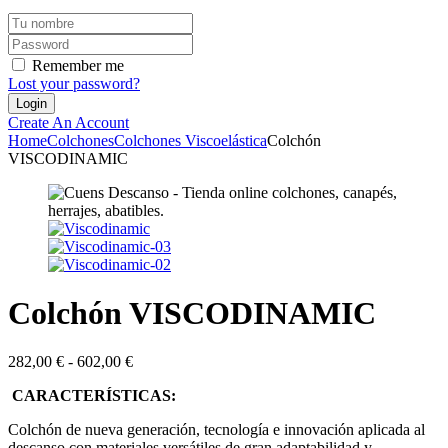
Remember me
Lost your password?
Create An Account
Home
Colchones
Colchones Viscoelástica
Colchón
VISCODINAMIC
Colchón VISCODINAMIC
Rango
282,00
€
-
602,00
€
de
CARACTERÍSTICAS:
precios:
desde
Colchón de nueva generación, tecnología e innovación aplicada al
282,00 €
descanso con materiales versátiles de gran adaptabilidad y