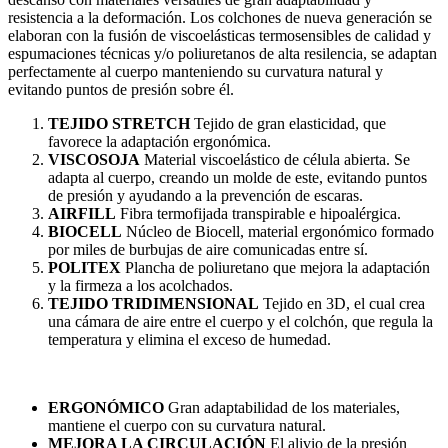
hasta
resistencia a la deformación. Los colchones de nueva generación se
602,00 €
elaboran con la fusión de viscoelásticas termosensibles de calidad y
espumaciones técnicas y/o poliuretanos de alta resilencia, se adaptan
perfectamente al cuerpo manteniendo su curvatura natural y
evitando puntos de presión sobre él.
TEJIDO STRETCH
Tejido de gran elasticidad, que
favorece la adaptación ergonómica.
VISCOSOJA
Material viscoelástico de célula abierta. Se
adapta al cuerpo, creando un molde de este, evitando puntos
de presión y ayudando a la prevención de escaras.
AIRFILL
Fibra termofijada transpirable e hipoalérgica.
BIOCELL
Núcleo de Biocell, material ergonómico formado
por miles de burbujas de aire comunicadas entre sí.
POLITEX
Plancha de poliuretano que mejora la adaptación
y la firmeza a los acolchados.
TEJIDO TRIDIMENSIONAL
Tejido en 3D, el cual crea
una cámara de aire entre el cuerpo y el colchón, que regula la
temperatura y elimina el exceso de humedad.
ERGONÓMICO
Gran adaptabilidad de los materiales,
mantiene el cuerpo con su curvatura natural.
MEJORA LA CIRCULACIÓN
El alivio de la presión