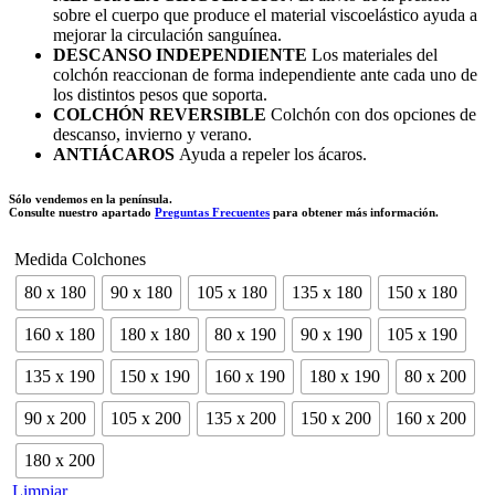
sobre el cuerpo que produce el material viscoelástico ayuda a
mejorar la circulación sanguínea.
DESCANSO INDEPENDIENTE
Los materiales del
colchón reaccionan de forma independiente ante cada uno de
los distintos pesos que soporta.
COLCHÓN REVERSIBLE
Colchón con dos opciones de
descanso, invierno y verano.
ANTIÁCAROS
Ayuda a repeler los ácaros.
Sólo vendemos en la península.
Consulte nuestro apartado
Preguntas Frecuentes
para obtener más información.
Medida Colchones
80 x 180
90 x 180
105 x 180
135 x 180
150 x 180
160 x 180
180 x 180
80 x 190
90 x 190
105 x 190
135 x 190
150 x 190
160 x 190
180 x 190
80 x 200
90 x 200
105 x 200
135 x 200
150 x 200
160 x 200
180 x 200
Limpiar