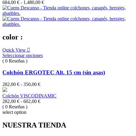
Rango
684,00
€
-
1,480,00
€
de
precios:
desde
684,00 €
hasta
1,480,00 €
color :
Quick View
Seleccionar opciones
( 0 Reseñas )
Colchón ERGOTEC Alt. 15 cm (sin asas)
Rango
282,00
€
-
350,00
€
de
precios:
Colchón VISCODINAMIC
desde
Rango
282,00
€
-
602,00
€
282,00 €
de
( 0 Reseñas )
hasta
precios:
select option
350,00 €
desde
282,00 €
NUESTRA TIENDA
hasta
602,00 €