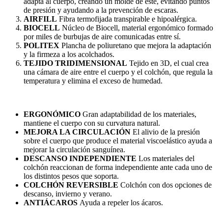
adapta al cuerpo, creando un molde de este, evitando puntos
de presión y ayudando a la prevención de escaras.
AIRFILL
Fibra termofijada transpirable e hipoalérgica.
BIOCELL
Núcleo de Biocell, material ergonómico formado
por miles de burbujas de aire comunicadas entre sí.
POLITEX
Plancha de poliuretano que mejora la adaptación
y la firmeza a los acolchados.
TEJIDO TRIDIMENSIONAL
Tejido en 3D, el cual crea
una cámara de aire entre el cuerpo y el colchón, que regula la
temperatura y elimina el exceso de humedad.
ERGONÓMICO
Gran adaptabilidad de los materiales,
mantiene el cuerpo con su curvatura natural.
MEJORA LA CIRCULACIÓN
El alivio de la presión
sobre el cuerpo que produce el material viscoelástico ayuda a
mejorar la circulación sanguínea.
DESCANSO INDEPENDIENTE
Los materiales del
colchón reaccionan de forma independiente ante cada uno de
los distintos pesos que soporta.
COLCHÓN REVERSIBLE
Colchón con dos opciones de
descanso, invierno y verano.
ANTIÁCAROS
Ayuda a repeler los ácaros.