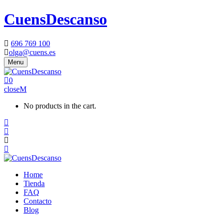
CuensDescanso
696 769 100
olga@cuens.es
Menu
0
close
No products in the cart.
Home
Tienda
FAQ
Contacto
Blog