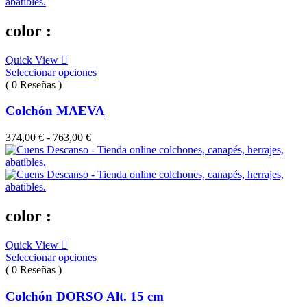
color :
Quick View
Seleccionar opciones
( 0 Reseñas )
Colchón MAEVA
Rango
374,00
€
-
763,00
€
de
precios:
desde
374,00 €
hasta
763,00 €
color :
Quick View
Seleccionar opciones
( 0 Reseñas )
Colchón DORSO Alt. 15 cm