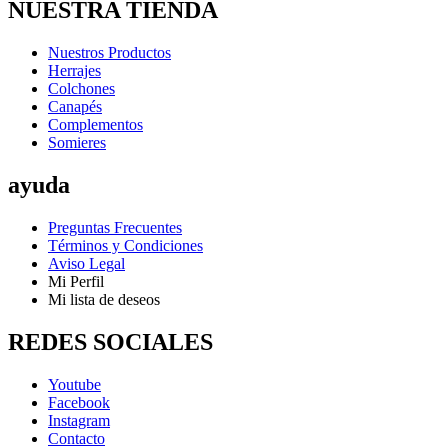
600,00 €
NUESTRA TIENDA
hasta
1,322,00 €
Nuestros Productos
Herrajes
Colchones
Canapés
Complementos
Somieres
ayuda
Preguntas Frecuentes
Términos y Condiciones
Aviso Legal
Mi Perfil
Mi lista de deseos
REDES SOCIALES
Youtube
Facebook
Instagram
Contacto