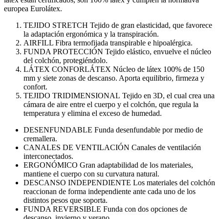
europea Eurolátex.
TEJIDO STRETCH Tejido de gran elasticidad, que favorece
la adaptación ergonómica y la transpiración.
AIRFILL Fibra termofijada transpirable e hipoalérgica.
FUNDA PROTECCIÓN Tejido elástico, envuelve el núcleo
del colchón, protegiéndolo.
LÁTEX CONFORLÁTEX Núcleo de látex 100% de 150
mm y siete zonas de descanso. Aporta equilibrio, firmeza y
confort.
TEJIDO TRIDIMENSIONAL Tejido en 3D, el cual crea una
cámara de aire entre el cuerpo y el colchón, que regula la
temperatura y elimina el exceso de humedad.
DESENFUNDABLE Funda desenfundable por medio de
cremallera.
CANALES DE VENTILACIÓN Canales de ventilación
interconectados.
ERGONÓMICO Gran adaptabilidad de los materiales,
mantiene el cuerpo con su curvatura natural.
DESCANSO INDEPENDIENTE Los materiales del colchón
reaccionan de forma independiente ante cada uno de los
distintos pesos que soporta.
FUNDA REVERSIBLE Funda con dos opciones de
descanso, invierno y verano.