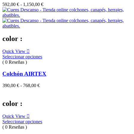
Rango
592,00
€
-
1,150,00
€
de
precios:
desde
592,00 €
hasta
1,150,00 €
color :
Quick View
Seleccionar opciones
( 0 Reseñas )
Colchón AIRTEX
Rango
390,00
€
-
768,00
€
de
precios:
desde
color :
390,00 €
hasta
Quick View
768,00 €
Seleccionar opciones
( 0 Reseñas )