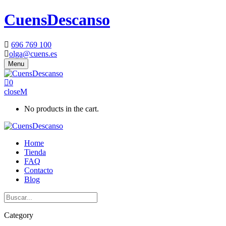
CuensDescanso
696 769 100
olga@cuens.es
Menu
0
close
No products in the cart.
Home
Tienda
FAQ
Contacto
Blog
Category