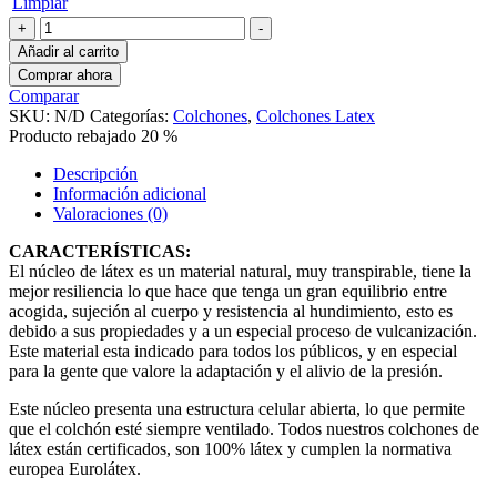
Limpiar
Colchón
+
-
BRISA
Añadir al carrito
cantidad
Comprar ahora
Comparar
SKU:
N/D
Categorías:
Colchones
,
Colchones Latex
Producto rebajado 20 %
Descripción
Información adicional
Valoraciones (0)
CARACTERÍSTICAS:
El núcleo de látex es un material natural, muy transpirable, tiene la
mejor resiliencia lo que hace que tenga un gran equilibrio entre
acogida, sujeción al cuerpo y resistencia al hundimiento, esto es
debido a sus propiedades y a un especial proceso de vulcanización.
Este material esta indicado para todos los públicos, y en especial
para la gente que valore la adaptación y el alivio de la presión.
Este núcleo presenta una estructura celular abierta, lo que permite
que el colchón esté siempre ventilado. Todos nuestros colchones de
látex están certificados, son 100% látex y cumplen la normativa
europea Eurolátex.