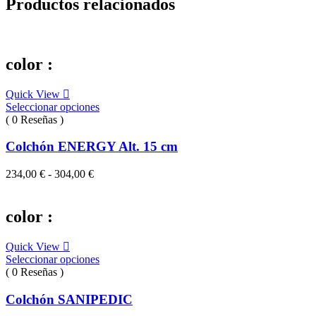
Productos relacionados
color :
Quick View
Seleccionar opciones
( 0 Reseñas )
Colchón ENERGY Alt. 15 cm
Rango
234,00
€
-
304,00
€
de
precios:
desde
color :
234,00 €
hasta
Quick View
304,00 €
Seleccionar opciones
( 0 Reseñas )
Colchón SANIPEDIC