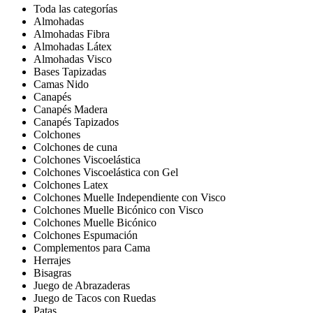
Toda las categorías
Almohadas
Almohadas Fibra
Almohadas Látex
Almohadas Visco
Bases Tapizadas
Camas Nido
Canapés
Canapés Madera
Canapés Tapizados
Colchones
Colchones de cuna
Colchones Viscoelástica
Colchones Viscoelástica con Gel
Colchones Latex
Colchones Muelle Independiente con Visco
Colchones Muelle Bicónico con Visco
Colchones Muelle Bicónico
Colchones Espumación
Complementos para Cama
Herrajes
Bisagras
Juego de Abrazaderas
Juego de Tacos con Ruedas
Patas