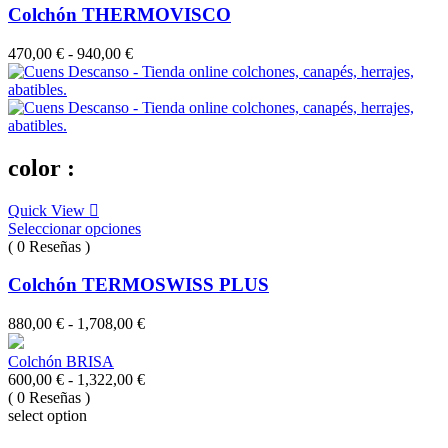
Colchón THERMOVISCO
Rango
470,00
€
-
940,00
€
de
precios:
desde
470,00 €
hasta
940,00 €
color :
Quick View
Seleccionar opciones
( 0 Reseñas )
Colchón TERMOSWISS PLUS
Rango
880,00
€
-
1,708,00
€
de
precios:
Colchón BRISA
desde
Rango
600,00
€
-
1,322,00
€
880,00 €
de
( 0 Reseñas )
hasta
precios:
select option
1,708,00 €
desde