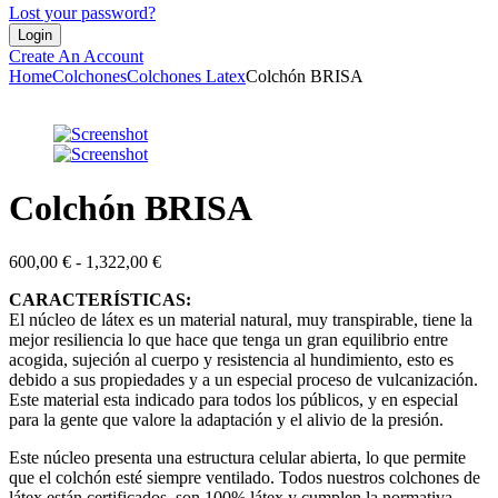
Lost your password?
Create An Account
Home
Colchones
Colchones Latex
Colchón BRISA
Colchón BRISA
Rango
600,00
€
-
1,322,00
€
de
CARACTERÍSTICAS:
precios:
El núcleo de látex es un material natural, muy transpirable, tiene la
desde
mejor resiliencia lo que hace que tenga un gran equilibrio entre
600,00 €
acogida, sujeción al cuerpo y resistencia al hundimiento, esto es
hasta
debido a sus propiedades y a un especial proceso de vulcanización.
1,322,00 €
Este material esta indicado para todos los públicos, y en especial
para la gente que valore la adaptación y el alivio de la presión.
Este núcleo presenta una estructura celular abierta, lo que permite
que el colchón esté siempre ventilado. Todos nuestros colchones de
látex están certificados, son 100% látex y cumplen la normativa