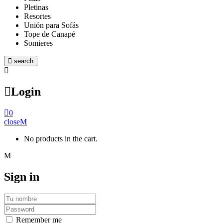
Pletinas
Resortes
Unión para Sofás
Tope de Canapé
Somieres
search
Login
0
close
No products in the cart.
Sign in
Remember me