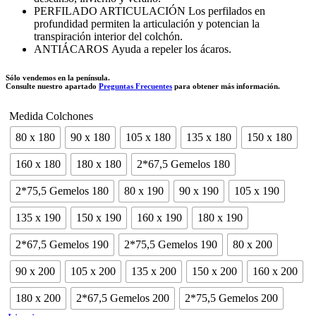
PERFILADO ARTICULACIÓN Los perfilados en
profundidad permiten la articulación y potencian la
transpiración interior del colchón.
ANTIÁCAROS Ayuda a repeler los ácaros.
Sólo vendemos en la península.
Consulte nuestro apartado
Preguntas Frecuentes
para obtener más información.
Medida Colchones
80 x 180
90 x 180
105 x 180
135 x 180
150 x 180
160 x 180
180 x 180
2*67,5 Gemelos 180
2*75,5 Gemelos 180
80 x 190
90 x 190
105 x 190
135 x 190
150 x 190
160 x 190
180 x 190
2*67,5 Gemelos 190
2*75,5 Gemelos 190
80 x 200
90 x 200
105 x 200
135 x 200
150 x 200
160 x 200
180 x 200
2*67,5 Gemelos 200
2*75,5 Gemelos 200