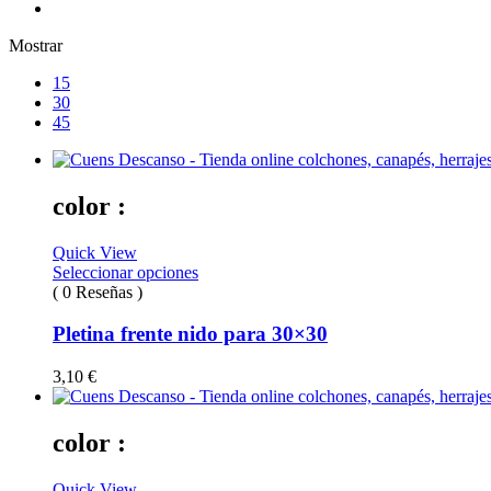
Mostrar
15
30
45
color :
Quick View
Seleccionar opciones
( 0 Reseñas )
Pletina frente nido para 30×30
3,10
€
color :
Quick View