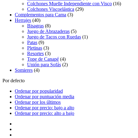
Colchones Muelle Independiente con Visco
(16)
Colchones Viscoelástica
(29)
Complementos para Cama
(3)
Herrajes
(40)
Bisagras
(8)
Juego de Abrazaderas
(5)
Juego de Tacos con Ruedas
(1)
Patas
(9)
Pletinas
(3)
Resortes
(3)
Tope de Canapé
(4)
Unión para Sofás
(2)
Somieres
(4)
Por defecto
Ordenar por popularidad
Ordenar por puntuación media
Ordenar por los últimos
Ordenar por precio: bajo a alto
Ordenar por precio: alto a bajo