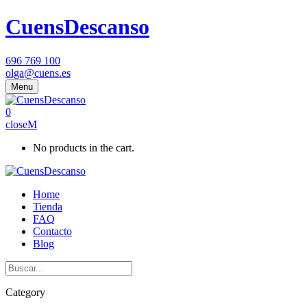
CuensDescanso
696 769 100
olga@cuens.es
Menu
0
close
No products in the cart.
Home
Tienda
FAQ
Contacto
Blog
Category