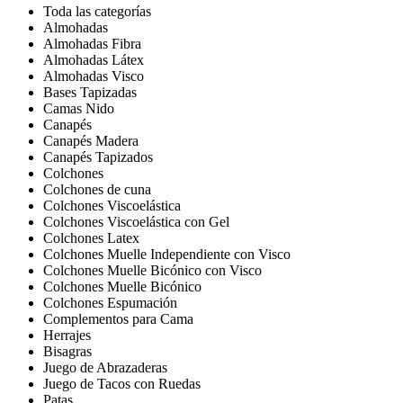
Toda las categorías
Almohadas
Almohadas Fibra
Almohadas Látex
Almohadas Visco
Bases Tapizadas
Camas Nido
Canapés
Canapés Madera
Canapés Tapizados
Colchones
Colchones de cuna
Colchones Viscoelástica
Colchones Viscoelástica con Gel
Colchones Latex
Colchones Muelle Independiente con Visco
Colchones Muelle Bicónico con Visco
Colchones Muelle Bicónico
Colchones Espumación
Complementos para Cama
Herrajes
Bisagras
Juego de Abrazaderas
Juego de Tacos con Ruedas
Patas