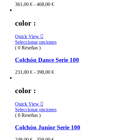
Rango
361,00
€
-
468,00
€
de
precios:
desde
color :
361,00 €
hasta
Quick View
468,00 €
Seleccionar opciones
( 0 Reseñas )
Colchón Dance Serie 100
Rango
231,00
€
-
398,00
€
de
precios:
desde
color :
231,00 €
hasta
Quick View
398,00 €
Seleccionar opciones
( 0 Reseñas )
Colchón Junior Serie 100
Rango
248,00
€
-
359,00
€