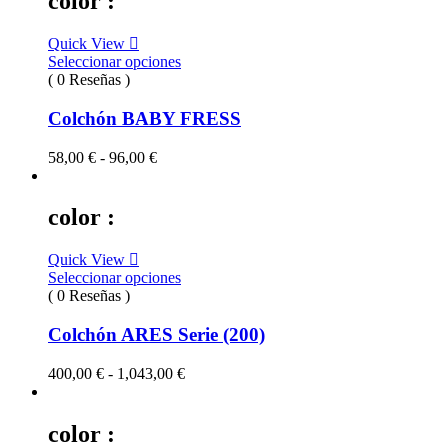
color :
Quick View
Seleccionar opciones
( 0 Reseñas )
Colchón BABY FRESS
Rango
58,00
€
-
96,00
€
de
precios:
desde
color :
58,00 €
hasta
Quick View
96,00 €
Seleccionar opciones
( 0 Reseñas )
Colchón ARES Serie (200)
Rango
400,00
€
-
1,043,00
€
de
precios:
desde
color :
400,00 €