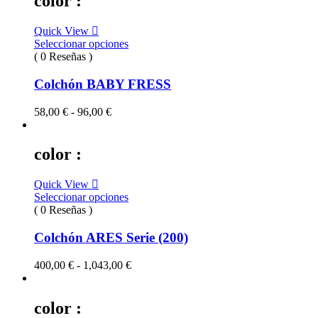
color :
Quick View
Seleccionar opciones
( 0 Reseñas )
Colchón BABY FRESS
Rango
58,00
€
-
96,00
€
de
precios:
desde
color :
58,00 €
hasta
Quick View
96,00 €
Seleccionar opciones
( 0 Reseñas )
Colchón ARES Serie (200)
Rango
400,00
€
-
1,043,00
€
de
precios:
desde
color :
400,00 €