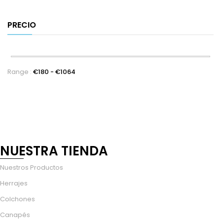
PRECIO
Range :
€
180
- €
1064
NUESTRA TIENDA
Nuestros Productos
Herrajes
Colchones
Canapés