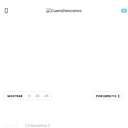
0
Camas Nido
Home
Camas Nido
15
30
45
MOSTRAR
POR DEFECTO
( 0 Reseñas )