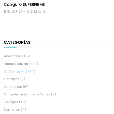
Canguro SUPERFIRME
Rango
180,00
€
-
200,00
€
de
precios:
desde
180,00 €
hasta
200,00 €
CATEGORÍAS
Almohadas
(17)
Bases Tapizadas
(3)
Camas Nido
(4)
Canapés
(8)
Colchones
(67)
Complementos para Cama
(3)
Herrajes
(40)
Somieres
(4)